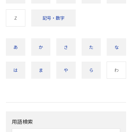
Z
記号・数字
あ
か
さ
た
な
は
ま
や
ら
わ
用語検索