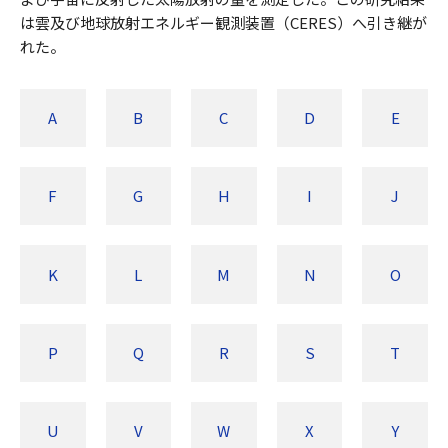
は雲及び地球放射エネルギー観測装置（CERES）へ引き継が
れた。
A
B
C
D
E
F
G
H
I
J
K
L
M
N
O
P
Q
R
S
T
U
V
W
X
Y