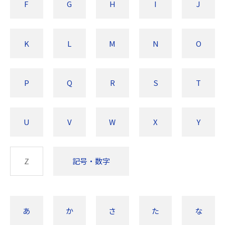
F
G
H
I
J
K
L
M
N
O
P
Q
R
S
T
U
V
W
X
Y
Z
記号・数字
あ
か
さ
た
な