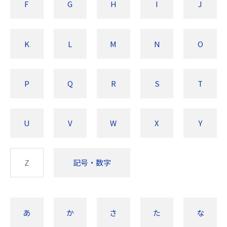
F
G
H
I
J
K
L
M
N
O
P
Q
R
S
T
U
V
W
X
Y
Z
記号・数字
あ
か
さ
た
な