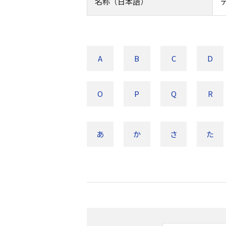
名称（日本語）
A
B
C
D
O
P
Q
R
あ
か
さ
た