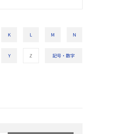
K
L
M
N
Y
Z
記号・数字