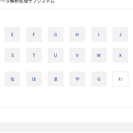
データ解析処理サブシステム
E
F
G
H
I
J
S
T
U
V
W
X
な
は
ま
や
ら
わ