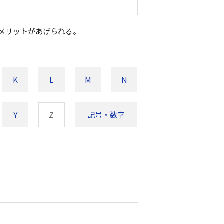
メリットがあげられる。
K
L
M
N
Y
Z
記号・数字