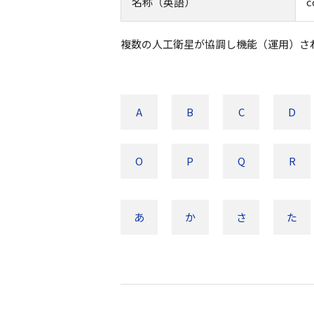
名称（英語）
c
複数の人工衛星が協調し機能（運用）さ
A
B
C
D
O
P
Q
R
あ
か
さ
た