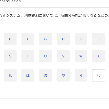
onstellation
れるシステム。地球観測においては、時間分解能が高くなるなどの
E
F
G
H
I
J
S
T
U
V
W
X
な
は
ま
や
ら
わ