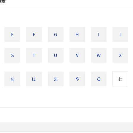
色素
E
F
G
H
I
J
S
T
U
V
W
X
な
は
ま
や
ら
わ