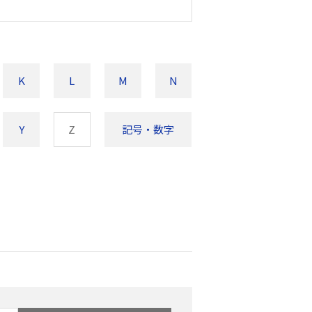
K
L
M
N
Y
Z
記号・数字