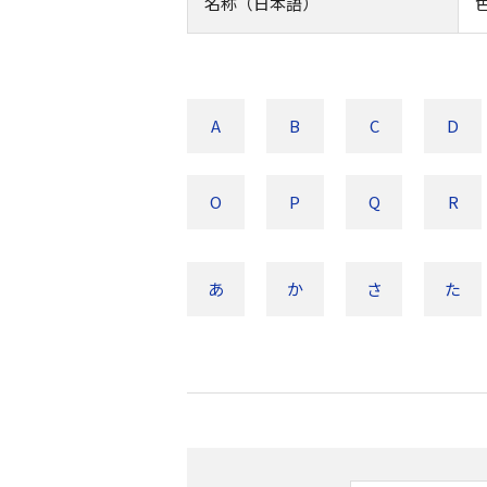
名称（日本語）
A
B
C
D
O
P
Q
R
あ
か
さ
た