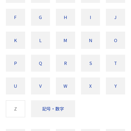
F
G
H
I
J
K
L
M
N
O
P
Q
R
S
T
U
V
W
X
Y
Z
記号・数字