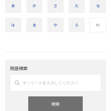
あ
か
さ
た
な
は
ま
や
ら
わ
用語検索
検索