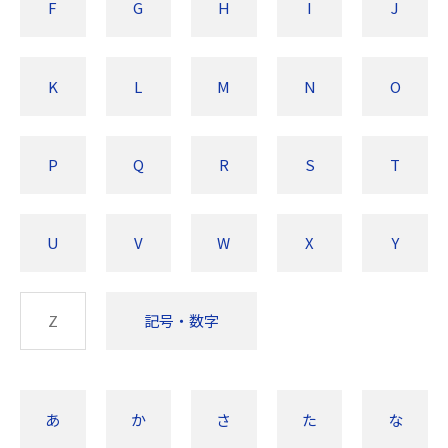
F
G
H
I
J
K
L
M
N
O
P
Q
R
S
T
U
V
W
X
Y
Z
記号・数字
あ
か
さ
た
な