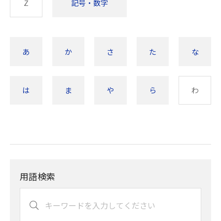
Z
記号・数字
あ
か
さ
た
な
は
ま
や
ら
わ
用語検索