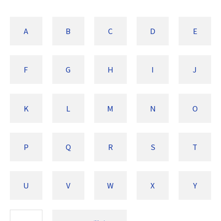
A
B
C
D
E
F
G
H
I
J
K
L
M
N
O
P
Q
R
S
T
U
V
W
X
Y