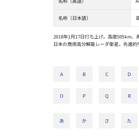
名称（英語）
A
名称（日本語）
2018年1月17日打ち上げ。高度505km
日本の商用高分解能レーダ衛星。先進的宇
A
B
C
D
O
P
Q
R
あ
か
さ
た