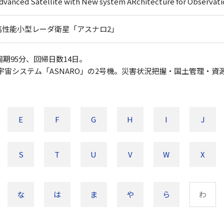
dvanced Satellite with New system ARchitecture for Observati
高性能小型レーダ衛星「アスナロ2」
、周期95分、回帰日数14日。
宙システム「ASNARO」の2号機。災害状況把握・国土管理・資
E
F
G
H
I
J
S
T
U
V
W
X
な
は
ま
や
ら
わ