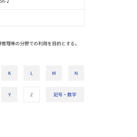
on-2
源管理等の分野での利用を目的とする。
K
L
M
N
Y
Z
記号・数字