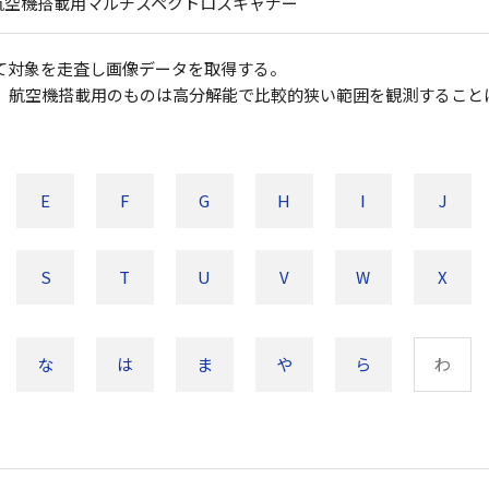
航空機搭載用マルチスペクトロスキャナー
て対象を走査し画像データを取得する。
、航空機搭載用のものは高分解能で比較的狭い範囲を観測すること
E
F
G
H
I
J
S
T
U
V
W
X
な
は
ま
や
ら
わ