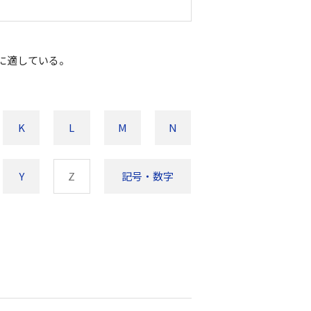
に適している。
K
L
M
N
Y
Z
記号・数字