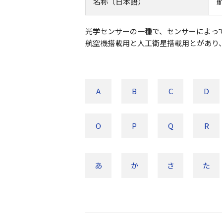
名称（日本語）
光学センサーの一種で、センサーによっ
航空機搭載用と人工衛星搭載用とがあり
A
B
C
D
O
P
Q
R
あ
か
さ
た