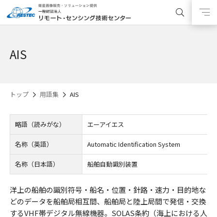
AIS
トップ
用語集
AIS
略語（読みがな）
エーアイエス
名称（英語）
Automatic Identification System
名称（日本語）
船舶自動識別装置
洋上の船舶の識別符号・船名・位置・針路・速力・目的地な
どのデータを船舶局相互間、船舶局と陸上局間で発信・交換
するVHF帯デジタル無線機器。SOLAS条約（海上における人