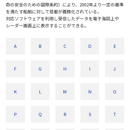
命の安全のための国際条約）により、2002年より一定の基準
を満たす船舶に対して搭載が義務化されている。
対応ソフトウェアを利用し受信したデータを電子海図上や
レーダー画面上に表示することができる。
A
B
C
D
E
F
G
H
I
J
K
L
M
N
O
P
Q
R
S
T