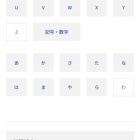
U
V
W
X
Y
Z
記号・数字
あ
か
さ
た
な
は
ま
や
ら
わ