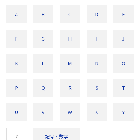
A
B
C
D
E
F
G
H
I
J
K
L
M
N
O
P
Q
R
S
T
U
V
W
X
Y
Z
記号・数字