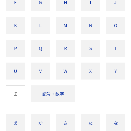
F
G
H
I
J
K
L
M
N
O
P
Q
R
S
T
U
V
W
X
Y
Z
記号・数字
あ
か
さ
た
な