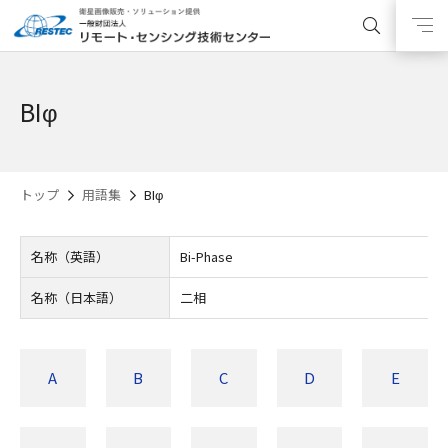
BIφ
トップ
用語集
BIφ
名称（英語）
Bi-Phase
名称（日本語）
二相
A
B
C
D
E