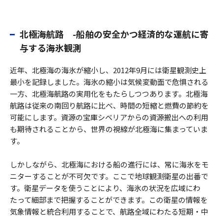
北極海航路 -船舶の安全かつ経済的な運航に寄
与する海氷観測
近年、北極海の海氷が縮小し、2012年9月には衛星観測史上
最小を記録しました。海氷の縮小は気候変動面で危惧される
一方、北極海航路の実用化をもたらしつつあります。北極海
航路は従来の南回り航路に比べ、時間の短縮と燃費の節約を
可能にします。資源の宝庫シベリアからの資源搬出への利用
も期待されることから、世界の視線が北極海に集まっていま
す。
しかしながら、北極海における船の進行には、常に海氷をモ
ニターすることが不可欠です。ここで地球観測衛星の出番で
す。衛星データを使うことにより、海氷の状況を広域にわ
たって細部まで把握することができます。この衛星の情報を
気象情報と統合利用することで、航路全域にわたる短期・中