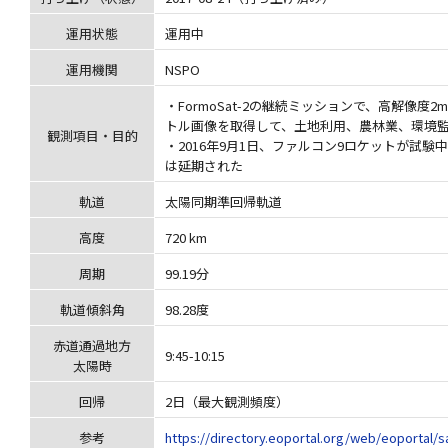
運用状態
運用中
運用機関
NSPO
・FormoSat-2の継続ミッションで、高解像度
トル画像を取得して、土地利用、農林業、環境
観測項目・目的
・2016年9月1日、ファルコン9ロケットが試
は延期された
軌道
太陽同期準回帰軌道
高度
720 km
周期
99.19分
軌道傾斜角
98.28度
赤道通過地方
9:45-10:15
太陽時
回帰
2日（最大観測頻度）
参考
https://directory.eoportal.org/web/eoportal/s