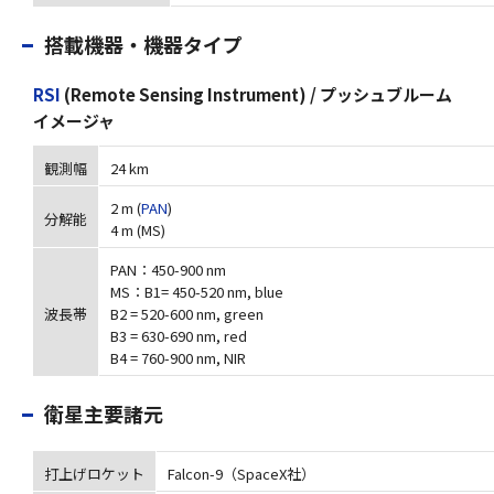
搭載機器・機器タイプ
RSI
(Remote Sensing Instrument) / プッシュブルーム
イメージャ
観測幅
24 km
2 m (
PAN
)
分解能
4 m (MS)
PAN：450-900 nm
MS：B1= 450-520 nm, blue
波長帯
B2 = 520-600 nm, green
B3 = 630-690 nm, red
B4 = 760-900 nm, NIR
衛星主要諸元
打上げロケット
Falcon-9（SpaceX社）