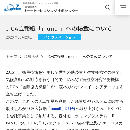
JICA広報紙「mundi」への掲載について
2020年09月23日
インフォメーション
トップ
お知らせ
JICA広報紙「mundi」への掲載について
2016年、衛星技術を活用して世界の熱帯林と生物多様性の保全、
気候変動への対応を行う目的で、JAXA(宇宙航空研究開発機構）
とJICA（国際協力機構）が「森林ガバナンスイニシアティブ」を
立ち上げました。
この度、
これらの人工衛星を利用した森林監視システムに関する
取り組みが
JICA広報紙
「mundi」9月号
へ取り上げられ、
RSTEC
も委託事業として参加する、
森林モニタリングシステム「JJ-
FAST」や、
JICAプロジェクト「ぺルー森林保全及びREDD+メカ