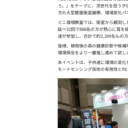
う。」をテーマに、次世代を担う子供
方の大型壁面衛星画像、環境変化パネ
ミニ環境教室では、衛星から観測し
延べ32回で866名の方が熱心に耳
達が参加し、合計で約2,200名も
皆様、植樹後の森の健康診断や候補
環境保全をより一層推し進めて欲し
本イベントは、子供達に環境の変化
モートセンシング技術の有用性とRE