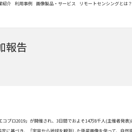
業紹介
利用事例
画像製品・サービス
リモートセンシングとは
加報告
に「エコプロ2019」が開催され、3日間でおよそ14万8千人(主催者発
携協定に基づき、「宇宙から地球を観測した衛星画像を使って、自然