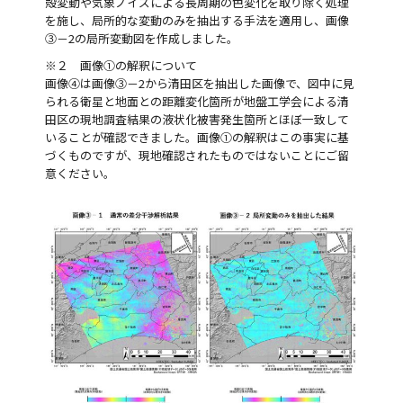
殻変動や気象ノイズによる長周期の色変化を取り除く処理
を施し、局所的な変動のみを抽出する手法を適用し、画像
③－2の局所変動図を作成しました。
※２ 画像①の解釈について
画像④は画像③－2から清田区を抽出した画像で、図中に見
られる衛星と地面との距離変化箇所が地盤工学会による清
田区の現地調査結果の液状化被害発生箇所とほぼ一致して
いることが確認できました。画像①の解釈はこの事実に基
づくものですが、現地確認されたものではないことにご留
意ください。