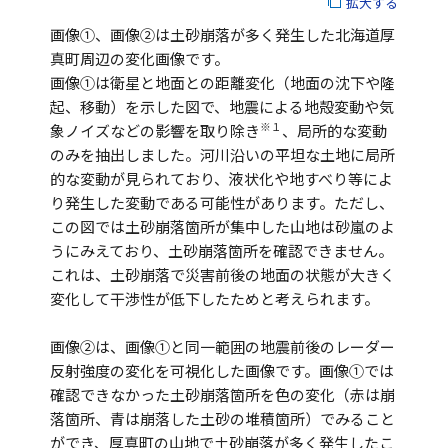
拡大する
画像①、画像②は土砂崩落が多く発生した北海道厚
真町周辺の変化画像です。
画像①は衛星と地面との距離変化（地面の沈下や隆
起、移動）を示した図で、地震による地殻変動や気
※１
象ノイズなどの影響を取り除き
、局所的な変動
のみを抽出しました。河川沿いの平坦な土地に局所
的な変動が見られており、液状化や地すべり等によ
り発生した変動である可能性があります。ただし、
この図では土砂崩落箇所が集中した山地は砂嵐のよ
うにみえており、土砂崩落箇所を確認できません。
これは、土砂崩落で災害前後の地面の状態が大きく
変化して干渉性が低下したためと考えられます。
画像②は、画像①と同一範囲の地震前後のレーダー
反射強度の変化を可視化した画像です。画像①では
確認できなかった土砂崩落箇所を色の変化（赤は崩
落箇所、青は崩落した土砂の堆積箇所）でみること
ができ、厚真町の山地で土砂崩落が多く発生したこ