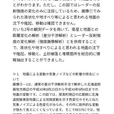
とがわかります。ただし、この図ではレーダーの反
射強度の変化のみに注目しているため、画像①でみ
られた液状化や地すべり等によると思われる地面の
沈下や隆起、移動は確認できません。
だいち2号の観測データを用いて、衛星と地面との
距離変化の解析（差分干渉解析）とレーダー反射強
度の変化解析（強度画像解析）とを併用すること
で、液状化や地すべりによると思われる地面の沈下
や隆起、移動と、土砂崩落と堆積箇所を総合的に情
報抽出することができました。
※１ 地震による変動や気象ノイズなどの影響の除去につ
いて
画像③－1は、通常の差分干渉解析手法で解析した北海道胆
振地方周辺の平成30年8月23日から平成30年9月6日までの
地面の変動です。この図では、厚真町周辺の広範囲に北海
道胆振東部地震による地殻変動を示す色変化やそれと似た
気象ノイズによる色変化がみられ、その中に局所的な変動
が隠れて見えにくくなっています。そこでRESTECでは、地