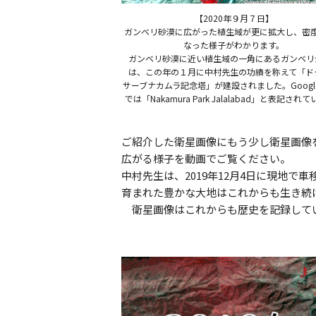
【2020年９月７日】
ガンベリ砂漠に広がった植生域が更に拡大し、密
なった様子がわかります。
ガンベリ砂漠に近い植生域の一角にあるガンベリ
は、この年の１月に中村先生の功績を称えて「ド
サーブナカムラ記念塔」が建設されました。Googl
では「Nakamura Park Jalalabad」と表記され
ご紹介した衛星画像にもう少し衛星画像を
広がる様子を動画でご覧ください。
中村先生は、2019年12月4日に現地
育まれた豊かな大地はこれからも生き続
衛星画像はこれからも歴史を記録して