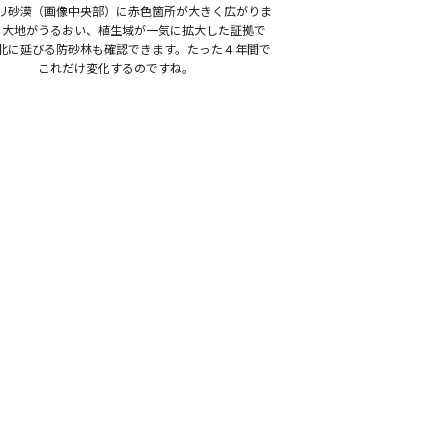
リ砂漠（画像中央部）に赤色箇所が大きく広がりま
。大地がうるおい、植生域が一気に拡大した証拠で
北に延びる防砂林も確認できます。たった４年間で
これだけ変化するのですね。