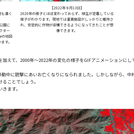
【2022年９月13日】
度も濃く
2020年の様子とほぼ変わっておらず、植生が定着している
様子がわかります。現地では灌漑施設がしっかりと維持さ
公園に
れ、安定的に作物が収穫できるようになってきたことが想
クター
像できます。
eの地図
ています。
加えて、2000年～2022年の変化の様子をGIFアニメーションに
で車移動中に銃撃にあいお亡くなりになられました。しかしながら、
けることでしょう。
いきます。