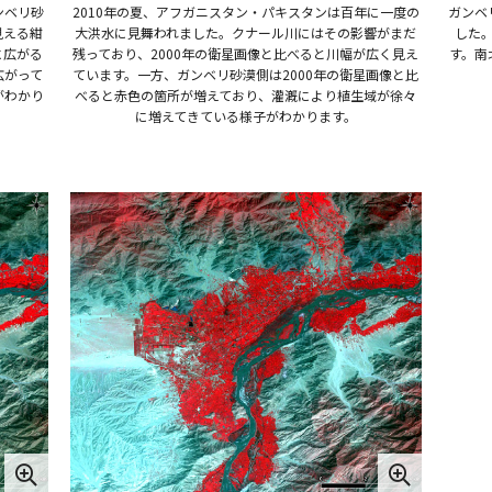
ンベリ砂
2010年の夏、アフガニスタン・パキスタンは百年に一度の
ガンベ
見える紺
大洪水に見舞われました。クナール川にはその影響がまだ
した
に広がる
残っており、2000年の衛星画像と比べると川幅が広く見え
す。南
広がって
ています。一方、ガンベリ砂漠側は2000年の衛星画像と比
がわかり
べると赤色の箇所が増えており、灌漑により植生域が徐々
に増えてきている様子がわかります。