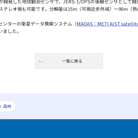
が開発した地球観測センサで、JERS-1/OPSの後継センサとし
ステレオ視も可能です。分解能は15m（可視近赤外域）～90m（熱
センターの衛星データ検索システム（
MADAS：METI AIST satellite
いました。
一覧に戻る
森林