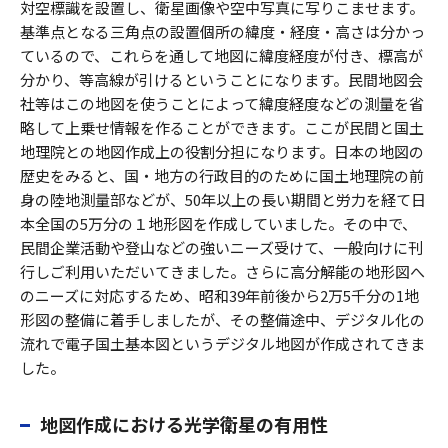
対空標識を設置し、衛星画像や空中写真に写りこませます。
基準点となる三角点の設置個所の緯度・経度・高さは分かっ
ているので、これらを通して地図に緯度経度が付き、標高が
分かり、等高線が引けるということになります。民間地図会
社等はこの地図を使うことによって緯度経度などの測量を省
略して上乗せ情報を作ることができます。ここが民間と国土
地理院との地図作成上の役割分担になります。日本の地図の
歴史をみると、国・地方の行政目的のために国土地理院の前
身の陸地測量部などが、50年以上の長い期間と労力を経て日
本全国の5万分の１地形図を作成していました。その中で、
民間企業活動や登山などの強いニーズ受けて、一般向けに刊
行しご利用いただいてきました。さらに高分解能の地形図へ
のニーズに対応するため、昭和39年前後から2万5千分の1地
形図の整備に着手しましたが、その整備途中、デジタル化の
流れで電子国土基本図というデジタル地図が作成されてきま
した。
地図作成における光学衛星の有用性