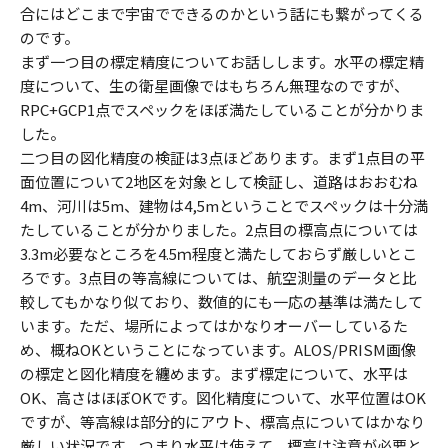
合にはどこまで宇宙でできるのかという話にも繋がってくる
のです。
まず一つ目の標定精度についてお話しします。水平の標定精
度について、生の衛星画像ではもちろん無理なのですが、
RPC+GCP1点でスペックをほぼ満たしていることが分かりま
した。
二つ目の図化精度の検証は3点ほどあります。まず1点目の平
面位置について2地区を対象として検証し、道路はおおむね
4m、河川は5m、建物は4,5mということでスペックは十分満
たしていることが分かりました。2点目の標高点については
3.3m必要なところを4.5ｍ程度と満たしておらず厳しいとこ
ろです。3点目の等高線については、航空測量のデータと比
較してもかなり似ており、数値的にも一応の基準は満たして
います。ただ、場所によってはかなりオーバーしているた
め、概ねOKということになっています。ALOS/PRISM画像
の標定と図化精度を纏めます。まず標定について、水平は
OK、高さはほぼOKです。図化精度について、水平位置はOK
ですが、等高線は部分的にアウト、標高点についてはかなり
厳しい状況です。つまり水平は使えて、標高は注意が必要と