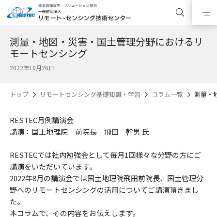
測量・地図・災害・国土管理分野におけるリ
モートセンシング
2022年10月26日
トップ
リモートセンシング基礎知識・学習
コラム一覧
測量・
RESTEC月例講演会
講演：国土地理院 前院長 飛田 幹男 氏
RESTECでは社内勉強会として毎月1回様々な分野の方にご
講演をいただいています。
2022年8月の講演会では国土地理院飛田前院長、国土管理分
野へのリモートセンシングの活用についてご講演頂きまし
た。
本コラムで、その内容をお伝えします。