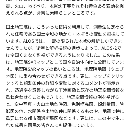
震、火山、地すべり、地盤沈下等それぞれ特色ある変動を捉
えられる点が、非常に素晴らしいところです。
国土地理院は、こういった技術を利用して、測量法に定めら
れた任務である国土全域の地かく・地ぼうの変動を把握して
います。ALOSでは、一部の限られた地域の解析しかできま
せんでしたが、衛星と解析技術の進歩によって、ALOS-2で
は全国くまなく監視ができるようになりました。この結果
は、地理院SARマップとして国や自治体向けに公開していま
す。地理院SARマップの良いところは、地理院地図（ウェブ
地図）に重ね合わせができる点です。更に、マップをクリッ
クすると観測条件の詳細や変動に対するコメントが表示さ
れ、透過率を調整しながら干渉画像と既存の地理空間情報を
重ね合わせることもできます。地理空間情報の例を挙げる
と、空中写真・火山土地条件図、色別標高図、傾斜量図、陰
影図の他、水関係や土地条件に関係するものや、地震で特に
重要になる都市圏活断層図などです。更には、この中で生ま
れた成果を国民の皆さんにも提供しています。