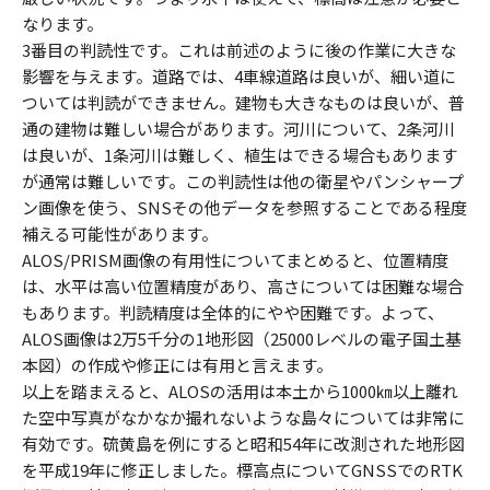
なります。
3番目の判読性です。これは前述のように後の作業に大きな
影響を与えます。道路では、4車線道路は良いが、細い道に
ついては判読ができません。建物も大きなものは良いが、普
通の建物は難しい場合があります。河川について、2条河川
は良いが、1条河川は難しく、植生はできる場合もあります
が通常は難しいです。この判読性は他の衛星やパンシャープ
ン画像を使う、SNSその他データを参照することである程度
補える可能性があります。
ALOS/PRISM画像の有用性についてまとめると、位置精度
は、水平は高い位置精度があり、高さについては困難な場合
もあります。判読精度は全体的にやや困難です。よって、
ALOS画像は2万5千分の1地形図（25000レベルの電子国土基
本図）の作成や修正には有用と言えます。
以上を踏まえると、ALOSの活用は本土から1000㎞以上離れ
た空中写真がなかなか撮れないような島々については非常に
有効です。硫黄島を例にすると昭和54年に改測された地形図
を平成19年に修正しました。標高点についてGNSSでのRTK