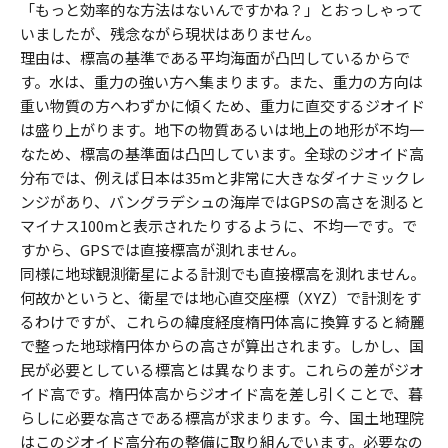
「もっと効率的な方法はないんですかね？」とおっしゃって
いましたが、残念ながら現状はありません。
理由は、標高の基準である平均海面が凸凹しているからで
す。水は、重力の強い方へ集まります。また、重力の方向は
重い物質の方へわずかに傾くため、重力に直交するジオイド
は盛り上がります。地下の物質あるいは地上の地形が不均一
なため、標高の基準面は凸凹しています。全球のジオイド高
分布では、例えば日本は35mと非常に大きなダイナミックレ
ンジがあり、バングラデシュの海岸ではGPSの高さを測ると
マイナス100mと表示されたりするように、不均一です。で
すから、GPSでは直接標高が測れません。
同様に地球観測衛星による計測でも直接標高を測れません。
何故かというと、衛星では地心直交座標（XYZ）で計測をす
るわけですが、これらの緯度経度楕円体高に換算すると綺麗
で整った地球楕円体からの高さが算出されます。しかし、国
民が必要としている標高とは異なります。これらの差がジオ
イド高です。楕円体高からジオイド高を差し引くことで、暮
らしに必要な高さである標高が求まります。今、国土地理院
はこのジオイド高分布の整備に取り組んでいます。必要なの