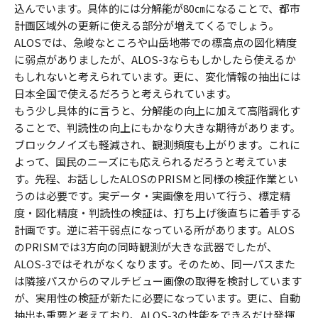
込んでいます。具体的には分解能が80㎝になることで、都市
計画区域外の更新に使える部分が増えてくるでしょう。
ALOSでは、急峻なところや山岳地帯での標高点の図化精度
に弱点がありましたが、ALOS-3ならもしかしたら使えるか
もしれないと考えられています。更に、変化情報の抽出には
日本全国で使えるだろうと考えられています。
もう少し具体的に言うと、分解能の向上に加えて高階調化す
ることで、判読性の向上にもかなり大きな期待があります。
ブロックノイズも軽減され、観測頻度も上がります。これに
よって、国民のニーズにも応えられるだろうと考えていま
す。先程、お話ししたALOSのPRISMと同様の検証作業とい
うのは必要です。実データ・実画像を用いて行う、標定精
度・図化精度・判読性の検証は、打ち上げ後直ちに着手する
計画です。逆に若干弱点になっている所があります。ALOS
のPRISMでは3方向の同時観測が大きな武器でしたが、
ALOS-3ではそれがなくなります。そのため、同一パスまた
は隣接パスからのマルチビュー画像の取得を検討しています
が、実用性の検証が新たに必要になっています。更に、自動
抽出も重要と考えており、ALOS-3の性能をできるだけ発揮