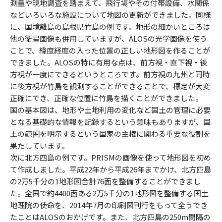
測量や現地調査を踏まえて、飛行場やその付帯設備、水関係
などいろいろな施設について地図の更新ができました。同様
に、国境離島の島根県竹島の例です。地形の細かいところは
他の衛星画像も併用していますが、ALOSの光学画像を使う
ことで、緯度経度の入った位置の正しい地形図を作ることが
できました。ALOSの特に有用な点は、前方視・直下視・後
方視が一度にできるというところです。前方視の九州と同時
に後方視が竹島を観測することができることで、標定が大変
正確にでき、正確な位置に竹島を描くことができました。
国の基本図は、地形や土地利用の変化など国土の管理に必要
となる基礎的な情報を記録するという意味もありますが、国
土の範囲を明示するという国家の主権に関わる重要な役割を
果たしています。
次に北方四島の例です。PRISMの画像を使って地形図を初め
て作成しました。平成22年から平成26年までかけ、北方四島
の2万5千分の1地形図合計76面を整備することができまし
た。全国で約4400面ある2万5千分の1地形図を整備する国土
地理院の使命を、2014年7月の印刷図刊行をもって全うでき
たことはALOSのおかげです。また、北方四島の250m間隔の