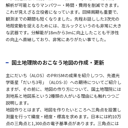
解析が可能となりマンパワー・時間・費用を削減できます。
これが見えざる立役者になっています。回帰周期も重要で、
観測までの期間も短くなりました。先程お話しした3次元の
地殻変動を捉えるためには、左ルックというのも非常に大き
な武器です。分解能が18mから3mに向上したことも干渉性
の向上へ直結しており、非常にありがたい事でした。
国土地理院のおこなう地図の作成・更新
主にだいち（ALOS）のPRISMの成果を紹介しつつ、先進光
学衛星「だいち3号」（ALOS-3）への期待についてご紹介し
ますが、その前に、地図の作り方について、国土地理院には
測地系と地図系という2種類の人がいる理由にも触れつつご
説明します。
地図作りとはまず、地図を作りたいところへ三角点を設置し
測量を行って緯度・経度・標高を求めます。日本には約10万
点の三角点と1,300点の電子基準点があります。三角点には