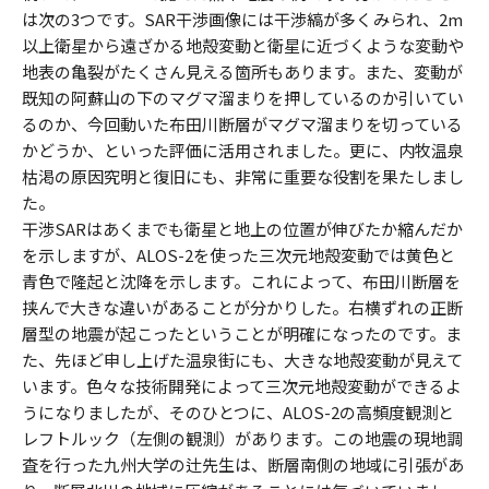
は次の3つです。SAR干渉画像には干渉縞が多くみられ、2m
以上衛星から遠ざかる地殻変動と衛星に近づくような変動や
地表の亀裂がたくさん見える箇所もあります。また、変動が
既知の阿蘇山の下のマグマ溜まりを押しているのか引いてい
るのか、今回動いた布田川断層がマグマ溜まりを切っている
かどうか、といった評価に活用されました。更に、内牧温泉
枯渇の原因究明と復旧にも、非常に重要な役割を果たしまし
た。
干渉SARはあくまでも衛星と地上の位置が伸びたか縮んだか
を示しますが、ALOS-2を使った三次元地殻変動では黄色と
青色で隆起と沈降を示します。これによって、布田川断層を
挟んで大きな違いがあることが分かりした。右横ずれの正断
層型の地震が起こったということが明確になったのです。ま
た、先ほど申し上げた温泉街にも、大きな地殻変動が見えて
います。色々な技術開発によって三次元地殻変動ができるよ
うになりましたが、そのひとつに、ALOS-2の高頻度観測と
レフトルック（左側の観測）があります。この地震の現地調
査を行った九州大学の辻先生は、断層南側の地域に引張があ