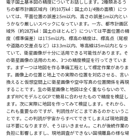
電子国土基本図の精度についてお話しします。2種類あるう
ちの都市計画区域内（約10万㎢：国土の1/4強の面積）につ
いては、平面位置の誤差2.5m以内、高さの誤差1m以内とい
うかなり厳しいスペックになっています。一方、都市計画区
域外（約28万㎢：国土のほとんど）については平面位置の精
度（標準偏差）は17.5m以内、標高の精度は、標高点（尾根
や道路の交差点など）は3.3m以内、等高線は5m以内となっ
ていて、衛星画像が十分に活用できる可能性があります。そ
の衛星画像の活用のため、3つの精度検証を行ってきていま
す。まず一つは地図を作る準備工程として標定作業がありま
す。画像上の位置と地上での実際の位置を対応させる、言い
換えると仮想空間上に衛星画像や空中写真の位置関係を再現
することです。生の衛星画像と地図は全く重ならないので、
まずRPCモデルとGCPで簡易に合わせたもので精度を検証し
ます。次に実際に地図を作ってみて検証します。それから、
これも重要なのですが、判読性がどこまであるのかというこ
とです。この判読が宇宙からすべてできてしまえば現地調査
は不要になりますが、そうはいきません。これが後続作業の
負担に影響しますし、現地調査ができない国境離島の様な場