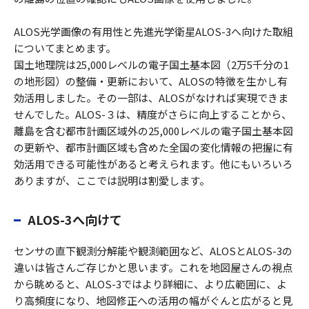
ALOS光学画像の有用性と先進光学衛星ALOS-3へ向けた取組
についてまとめます。
国土地理院は25,000レベルの電子国土基本図（2万5千分の1
の地形図）の整備・更新において、ALOSの特徴を生かし有
効活用しました。その一部は、ALOSがなければ実現できま
せんでした。ALOS-３は、精度がさらに向上することから、
離島を含む都市計画区域外の25,000レベルの電子国土基本図
の更新や、都市計画区域も含めた全国の変化情報の把握に有
効活用できる可能性があると考えられます。他にもいろいろ
ありますが、ここでは説明は割愛します。
ALOS-3へ向けて
センサの直下観測分解能や観測範囲など、ALOSとALOS-3の
違いは皆さんご存じかと思います。これを地図屋さんの視点
から眺めると、ALOS-3ではより詳細に、より広範囲に、よ
り高頻度になり、地図修正への活用の幅がぐんと広がると見