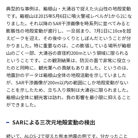
典型的な事例は、箱根山・大涌谷で捉えた火山性の地殻変動
です。箱根山は2015年5月6日に噴火警戒レベルが1から2にな
りました。それ以降のSAR干渉画像を時系列に並べてみると
膨脹性の地殻変動が進行し、一旦弱まり、7月1日に10㎝を超
えピークを迎え、その後ゆっくりとしぼんだということが分
かりました。特に重要なのは、この膨張している場所が箱根
山のごく一部、大涌谷の直径約200mという領域に限られる
ということです。この観測結果は、防災の面で非常に役立っ
たのと同時に、観光業への貢献もありました。というのは、
地震計のデータは箱根山全体の地殻活動を示していました
が、SAR干渉画像が200m以内の範囲にしか地殻変動がない
ことを示したため、立ち入り規制は大涌谷に限られました。
箱根山全体に観光客は訪れ、負の影響を最小限に抑えること
ができました。
SARによる三次元地殻変動の検出
続いて、ALOS-2で捉えた熊本地震の例です。分かったこと