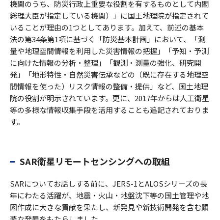
機関のうち、防災行政上重要な役割を有するものとして内閣
総理大臣が指定している機関）」に国土地理院が指定されて
いることが理由の1つとしてあります。加えて、前述の基本
法の第34条第1項に基づく「防災基本計画」において、「測
量や地理空間情報を利用した災害情報の把握」「予知・予測
に向けた情報の分析・整理」「観測・測量の強化、研究開
発」「地形特性・自然災害伝承などの（既に存在する地理空
間情報を使った）リスク情報の整備・提供」など、国土地理
院の役割が明示されています。更に、2017年からは人工衛星
等の多様な情報収集手段を活用することも追記されておりま
す。
SAR衛星リモートセンシングへの取組
SARについてお話しする前に、JERS-1とALOSシリーズの長
年にわたる活躍が、地震・火山・地盤沈下等の国土管理や地
図作成に大きな貢献を果たし、新発見や新技術開発を含む顕
著な発展をもたらしました。