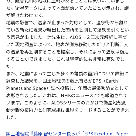
り、断層北川の地域に圧縮があることには気づいていまし
た。衛星データによって地面が動いていたことが示され、謎
が解けたわけです。
地震の影響で、温泉が止まった対応として、温泉街から離れ
ている新たに温泉が噴出した箇所を掘削して温泉を引くとい
う意見が出ました。辻先生は、ALOS－２三次元解析に基づ
いた現地調査によって、地表が側方移動しただけと判断、元
の温泉を再掘削することを提案し、それによって温泉は復活
することができました。これは経済的にも非常に有効でし
た。
また、地震によって生じた多くの亀裂の箇所について詳細に
調査した結果を、国土地理院の藤原智らがEPS（Earth
Planets and Space）誌へ投稿し、年間の最優秀論文として
表彰されました。これは、NHKのニュース7でも報道されて
います。このように、ALOSシリーズのおかげで衛星地殻変
動分野の技術力と研究成果は世界をリードすることができま
した。
国土地理院『藤原 智センター長らが「EPS Excellent Paper