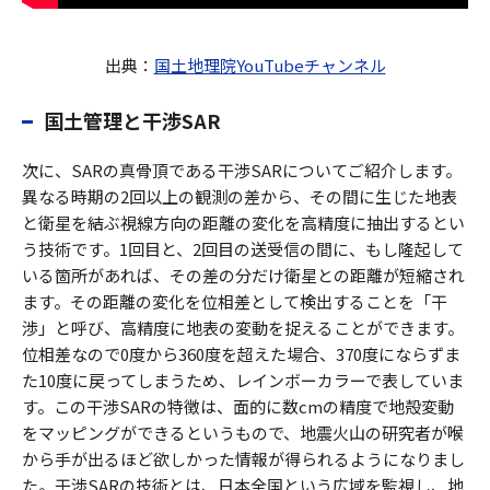
出典：
国土地理院YouTubeチャンネル
国土管理と干渉SAR
次に、SARの真骨頂である干渉SARについてご紹介します。
異なる時期の2回以上の観測の差から、その間に生じた地表
と衛星を結ぶ視線方向の距離の変化を高精度に抽出するとい
う技術です。1回目と、2回目の送受信の間に、もし隆起して
いる箇所があれば、その差の分だけ衛星との距離が短縮され
ます。その距離の変化を位相差として検出することを「干
渉」と呼び、高精度に地表の変動を捉えることができます。
位相差なので0度から360度を超えた場合、370度にならずま
た10度に戻ってしまうため、レインボーカラーで表していま
す。この干渉SARの特徴は、面的に数cmの精度で地殻変動
をマッピングができるというもので、地震火山の研究者が喉
から手が出るほど欲しかった情報が得られるようになりまし
た。干渉SARの技術とは、日本全国という広域を監視し、地