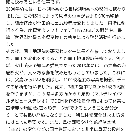
確に決めるという仕事です。
2000年頃には、日本測地系から世界測地系への移行に携わり
ました。この移行によって原点の位置がおよそ870ｍ移動
し、緯度経度が全国的に±12秒程度変わりました。円滑に移
行する為、座標変換ソフトウェア“TKY2JGD”の開発や、書
籍『世界測地系と座標変換』の執筆による啓発活動を行いま
した。
その後、国土地理院の研究センターに長く在籍しておりまし
た。国土の変化を捉えることが国土地理院の任務です。例え
ば、火山噴火予知連の委員であった2013年には、西之島の海
底噴火が、元々ある島を飲み込もうとしていました。これに
は、父島からUAVを飛ばし、1100枚程度の写真を撮影、デー
タの解析を行いました。従来、2枚の空中写真から1枚の地図
を作りますが、この際は多方向からの撮影（マルチレイ/マ
ルチビューステレオ）でDEMを作る物量作戦によって非常に
高精度な地図/数値地形データができるということが分か
り、とても良い経験になりました。特に体積変化は火山防災
にはとても重要です。また、島の面積や排他的経済水域
（EEZ）の変化などの国土管理において非常に重要な役割を