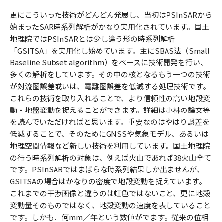
更にこういった技術がどんどん発展し、当初はPSInSARから
始まったSAR時系列解析がかなり実用化されています。国土
地理院ではPSInSARとは少し違う形の時系列解析
「GSITSA」を実用化し始めています。主にSBAS法（Small
Baseline Subset algorithm）をベースに技術開発を行い、
多くの解析をしています。その中の核となるもう一つの技術
が対流圏誤差或いは、電離圏誤差を低減する処理技術です。
これらの技術を取り入れることで、より信頼性の高い地殻変
動・地盤変動を捉えることができます。詳細は小林の論文等
を読んでいただければと思います。重要なのはやはり誤差を
低減することで、そのためにGNSSや気象モデル、あるいは
地理空間情報など新しい技術を利用しています。国土地理院
の行う時系列解析の対象は、例えば火山であれば38火山全て
です。PSInSARではまばらな時系列結果しか出ませんが、
GSITSAの場合はかなりの密度で地殻変動を捉えています。
これまでの干渉画像と違うのは虹色ではないこと、更に地殻
変動量そのものではなく、地殻変動の速度を表していること
です。しかも、何mm／年という数値がでます。従来の位相