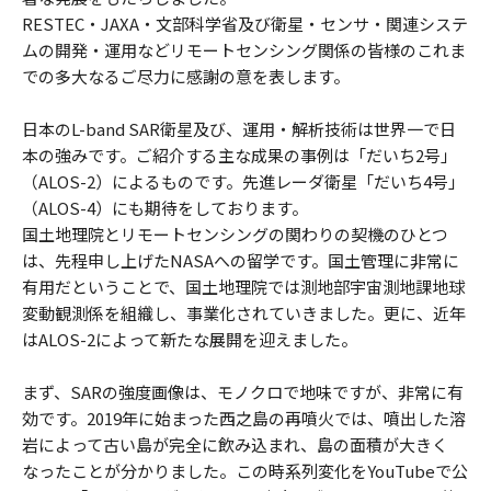
RESTEC・JAXA・文部科学省及び衛星・センサ・関連システ
ムの開発・運用などリモートセンシング関係の皆様のこれま
での多大なるご尽力に感謝の意を表します。
日本のL-band SAR衛星及び、運用・解析技術は世界一で日
本の強みです。ご紹介する主な成果の事例は「だいち2号」
（ALOS-2）によるものです。先進レーダ衛星「だいち4号」
（ALOS-4）にも期待をしております。
国土地理院とリモートセンシングの関わりの契機のひとつ
は、先程申し上げたNASAへの留学です。国土管理に非常に
有用だということで、国土地理院では測地部宇宙測地課地球
変動観測係を組織し、事業化されていきました。更に、近年
はALOS-2によって新たな展開を迎えました。
まず、SARの強度画像は、モノクロで地味ですが、非常に有
効です。2019年に始まった西之島の再噴火では、噴出した溶
岩によって古い島が完全に飲み込まれ、島の面積が大きく
なったことが分かりました。この時系列変化をYouTubeで公