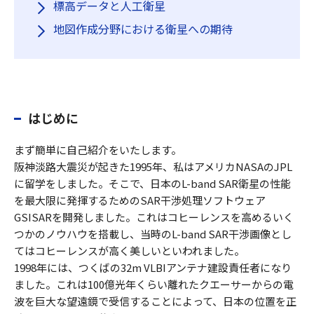
標高データと人工衛星
地図作成分野における衛星への期待
はじめに
まず簡単に自己紹介をいたします。
阪神淡路大震災が起きた1995年、私はアメリカNASAのJPL
に留学をしました。そこで、日本のL-band SAR衛星の性能
を最大限に発揮するためのSAR干渉処理ソフトウェア
GSISARを開発しました。これはコヒーレンスを高めるいく
つかのノウハウを搭載し、当時のL-band SAR干渉画像とし
てはコヒーレンスが高く美しいといわれました。
1998年には、つくばの32m VLBIアンテナ建設責任者になり
ました。これは100億光年くらい離れたクエーサーからの電
波を巨大な望遠鏡で受信することによって、日本の位置を正