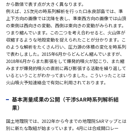
から数値で表す点が大きく異なります。
例えば、2.5次元の時系列解析を行った口永良部島では、準
上下方向の画像では沈降を表し、準東西方向の画像では山頂
の東側は西向きの変動、西側は東向きの変動がみられます。
つまり縮んでいます。この二つを考え合わせると、火山体が
収縮するような地殻変動を捉えられたことが分かります。こ
のような解析をたくさん行い、圧力源の体積の変化を時系列
で表わしました。2015年6月からどんどん縮んでいますが、
2018年6月からまた膨張をして爆発的噴火が起こり、また縮
みますが爆発的噴火の直前に再び膨張する活動を繰り返して
いるということがわかってまいりました。こういったことは
火山噴火予知連絡会で有効に利用されております。
基本測量成果の公開（干渉SAR時系列解析結
果）
国土地理院では、2022年から今までの地理院SARマップとは
別に新たな取組が始まっています。4月には合成開口レー