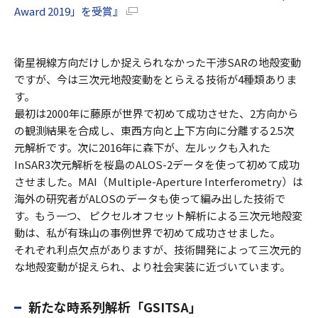
Award 2019」を受賞』
衛星視線方向だけしか捉えられなかった干渉SARの地殻変動
ですが、今は三次元地殻変動をとらえる技術が4種類ありま
す。
最初は2000年に藤原が世界で初めて成功させた、2方向から
の観測結果を合成し、東西方向と上下方向に分離する2.5次
元解析です。次に2016年に森下が、左ルックも入れた
InSAR3次元解析を桜島のALOS-2データを使って初めて成功
させました。MAI（Multiple-Aperture Interferometry）は
海外の研究者がALOSのデータも使って編み出した技術で
す。もう一つ、 ピクセルオフセット解析による三次元地殻変
動は、私が有珠山の事例世界で初めて成功させました。
それぞれ利点欠点がありますが、技術開発によって三次元的
な地殻変動が捉えられ、より社会実装に近づいています。
新たな時系列解析「GSITSA」