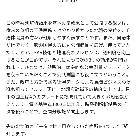
この時系列解析結果を基本測量成果として公開する狙いは、
従来の位相の干渉画像では分かり難かった地盤の変位を、自
治体職員の方々が理解しやすく表すことです。また、自治体
だけでなく一般の国民の方にも公開範囲を広げ、使っていた
だくことで、SAR技術と地理院のプレゼンス、認知度を向上
することが目的です。それによって次の3つの効果が期待さ
れます。ひとつは、効果的、効率的な公共測量です。データ
を使っていただくことで公共測量にも役に立つということ。
また、政府の方針である衛星データによる民間ビジネスの促
進も狙っています。更に、地殻変動補正の精度向上です。日
本の国土は4つのプレートに挟まれていて大きく地殻変動が
あります。電子基準点1300点に加え、時系列解析結果のデー
タを使うことで、空間分解能が向上します。
先の北海道のデータで特に目立っていた箇所を3つほどご紹
介します。