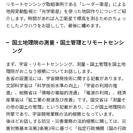
リモートセンシング取組事例である「レーダー衛星」による
地殻変動監視と「光学衛星」を使った地図作りについてご紹
介します。時間があれば人工衛星で標高を測るためのちょっ
としたノウハウをお話しして、最後に纏めます。
国土地理院の測量・国土管理とリモートセンシ
ング
まず、宇宙・リモートセンシング、測量・国土管理を国土地
理院がおこなう根拠についてお話しします。
各省の設置法には、宇宙開発技術に関する記載があります。
文部科学省は「科学技術水準の向上」「宇宙の利用の推
進」、総務省は「情報の電磁的流通」「電波の利用」、経済
産業省は「鉱工業の発達及び改善」です。国交省は「測量そ
の他の国土の管理」という記載があり、ここが国土地理院の
所掌であり、宇宙開発業務の法的根拠となっています。
後ほどお話しする防災・災害業務の法的根拠に関しては、災
害対策基本法第2条第3号に基づく「指定行政機関（国の行政