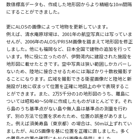
数値標高データも、作成した地形図からより精細な10m間隔
にすることができました。
更にALOSの画像によって地物を更新しています。
例えば、清水庵原球場は、2001年の航空写真には写っていま
せんが、2006年のALOS/PRISM画像を踏まえて地形図を修正
しました。他にも福岡など、日本全国で建物の追加を行って
います。特に役に立ったのが、伊勢湾内に建設された施設を
地形図に載せたときです。空中写真は狭い範囲しかカバーし
ないため、陸地に接合させるためには海ばかり十数枚撮影す
ることになります。広域を撮影できる衛星画像だと陸地と新
施設が1枚に収まって位置を正確に地図上の中で表現するこ
とができます。また、2万5千分の1の地形図のうち、離島に
ついては昭和40～50年に作成したものがほとんどです。それ
ら島のうち基準点がない島や無人島は基準点の測量を行わ
ず、別の方法で位置を求めたため、位置の誤差がありまし
た。例えば須美寿島（東京都）の場合は、50m以上ずれてい
ましたが、ALOS画像を基に位置を正確に直しました。多く
の離島の位置の確認にもALOS画像を使用しました。