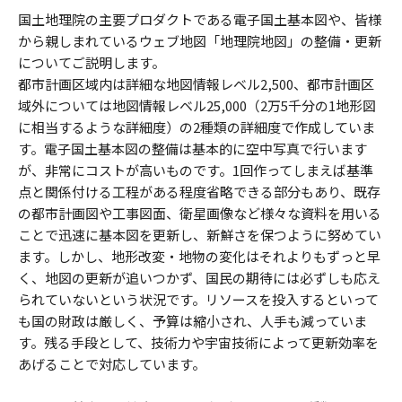
国土地理院の主要プロダクトである電子国土基本図や、皆様
から親しまれているウェブ地図「地理院地図」の整備・更新
についてご説明します。
都市計画区域内は詳細な地図情報レベル2,500、都市計画区
域外については地図情報レベル25,000（2万5千分の1地形図
に相当するような詳細度）の2種類の詳細度で作成していま
す。電子国土基本図の整備は基本的に空中写真で行います
が、非常にコストが高いものです。1回作ってしまえば基準
点と関係付ける工程がある程度省略できる部分もあり、既存
の都市計画図や工事図面、衛星画像など様々な資料を用いる
ことで迅速に基本図を更新し、新鮮さを保つように努めてい
ます。しかし、地形改変・地物の変化はそれよりもずっと早
く、地図の更新が追いつかず、国民の期待には必ずしも応え
られていないという状況です。リソースを投入するといって
も国の財政は厳しく、予算は縮小され、人手も減っていま
す。残る手段として、技術力や宇宙技術によって更新効率を
あげることで対応しています。