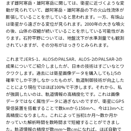
まず雌阿寒岳・雄阿寒岳に関しては、衛星に近づくような変
動が見られていて、雌阿寒岳・雄阿寒岳の下の火山性流体が
膨張していることを示していると思われます。一方、有珠山
は衛星から遠ざかる変位が見られます。2000年の大きな噴火
の後、山体の収縮が続いていることを示している可能性があ
ります。石狩平野については、地盤沈下が水準測量でも観測
されていますが、その分布がはっきりとみられます。
これまでJERS-1、ALOSのPALSAR、ALOS-2のPALSAR-2の
成果についてご紹介しましたが、日本の技術はすごいなとワ
クワクします。過去には衛星画像データを購入しても1/5の
確率でしか干渉しなかったものが、軌道制御技術が向上した
ことにより現在ではほぼ100%で干渉します。それから、私
が強調したいのは、軌道情報の高精度化です。これは画像
データではなく属性データに過ぎないのですが、衛星にGPS
受信装置を搭載することで数kmから150mへ、今は13mへと
高精度になりました。これによって当初1か月～数か月か
かっていた解析時間を数時間まで短縮することができまし
た。軌道情報の精度が数mm～数cmになれば、ほぼ自動で