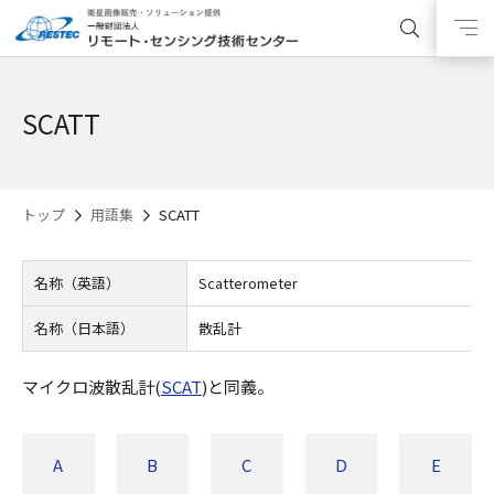
SCATT
トップ
用語集
SCATT
名称（英語）
Scatterometer
名称（日本語）
散乱計
マイクロ波散乱計(
SCAT
)と同義。
A
B
C
D
E