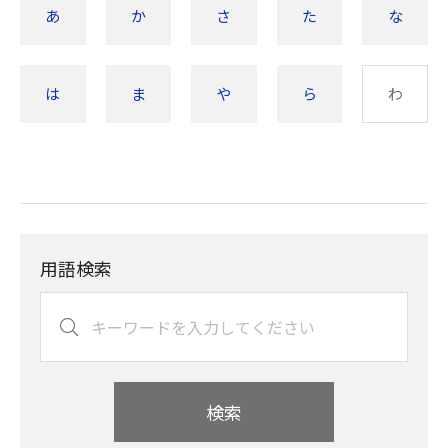
あ
か
さ
た
な
は
ま
や
ら
わ
用語検索
検索