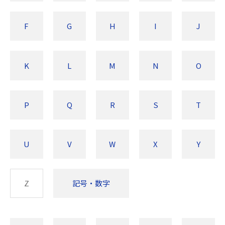
F
G
H
I
J
K
L
M
N
O
P
Q
R
S
T
U
V
W
X
Y
Z
記号・数字