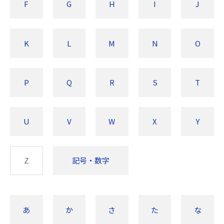
F
G
H
I
J
K
L
M
N
O
P
Q
R
S
T
U
V
W
X
Y
Z
記号・数字
あ
か
さ
た
な