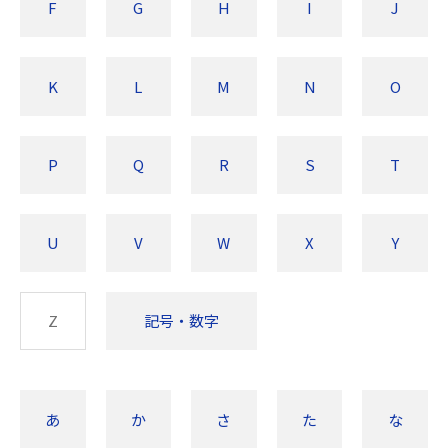
F
G
H
I
J
K
L
M
N
O
P
Q
R
S
T
U
V
W
X
Y
Z
記号・数字
あ
か
さ
た
な