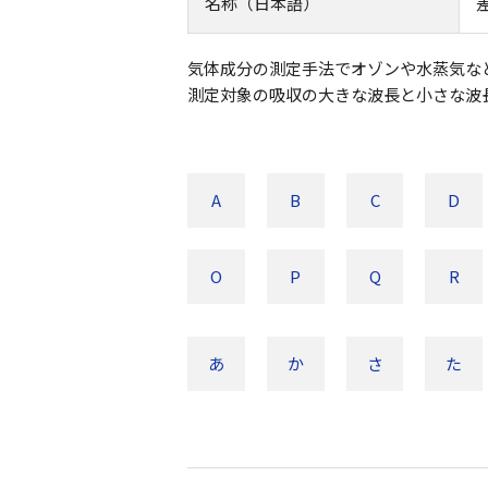
名称（日本語）
気体成分の測定手法でオゾンや水蒸気な
測定対象の吸収の大きな波長と小さな波
A
B
C
D
O
P
Q
R
あ
か
さ
た