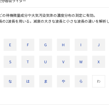
差分吸収ライダー
どの待機微量成分や大気汚染気体の濃度分布の測定に有効。
長の2波長を用いる。減衰の大きな波長と小さな波長の違いを解析
E
F
G
H
I
J
S
T
U
V
W
X
な
は
ま
や
ら
わ