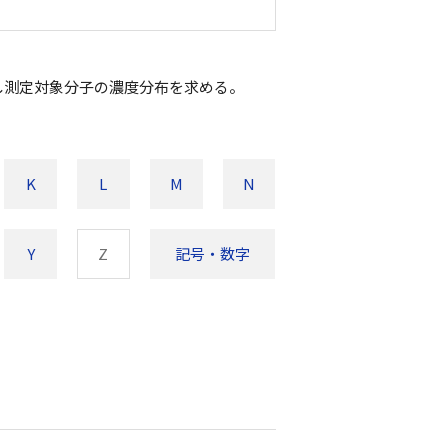
し測定対象分子の濃度分布を求める。
K
L
M
N
Y
Z
記号・数字