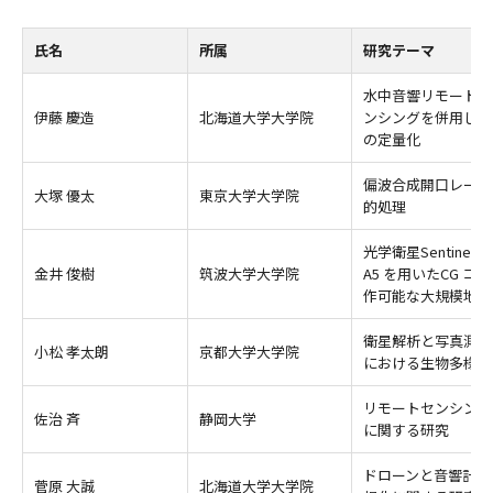
氏名
所属
研究テーマ
水中音響リモートセ
伊藤 慶造
北海道大学大学院
ンシングを併用した
の定量化
偏波合成開口レーダ
大塚 優太
東京大学大学院
的処理
光学衛星Sentinel
金井 俊樹
筑波大学大学院
A5 を用いたCG 
作可能な大規模地形
衛星解析と写真測量
小松 孝太朗
京都大学大学院
における生物多様性
リモートセンシング
佐治 斉
静岡大学
に関する研究
ドローンと音響計測
菅原 大誠
北海道大学大学院