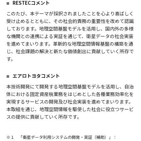
RESTECコメント
このたび、本テーマが採択されましたことを心より喜ばしく
受け止めるとともに、その社会的責務の重要性を改めて認識
しております。地理空間基盤モデルを活用し、国内外の多様
な機関との連携による実証を通じて、衛星データの社会実装
を進めてまいります。革新的な地理空間情報基盤の構築を通
じ、社会課題の解決と新たな価値創出に貢献していく所存で
す。
エアロトヨタコメント
本技術開発にて開発する地理空間基盤モデルを活用し、自治
体における固定資産税業務をはじめとした各種業務効率化を
実現するサービスの開発及び社会実装を進めてまいります。
本取組を通じ、地理空間情報を駆使した社会に役立つサービ
スの提供に貢献していく所存です。
※１ 「衛星データ利⽤システムの開発・実証（補助）」：