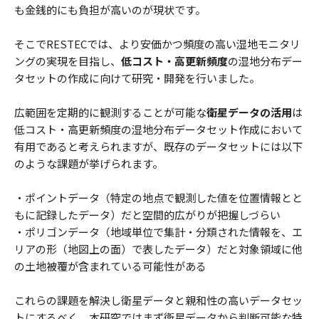
も金銭的にも負担が高いのが現状です。
そこでRESTECでは、より安価かつ頻度の高い湿地モニタリ
ングの実現を目指し、
低コスト・高更新頻度
の湿地分布デー
タセットの作成に向けて研究・開発を行いました。
広範囲を定期的に観測することが可能な
衛星データの活用
は
低コスト・高更新頻度の湿地分布データセット作成において
有用であると考えられますが、既存のデータセットには以下
のような課題が挙げられます。
・ポイントデータ（特定の地点で観測した値を位置情報とと
もに記録したデータ）だと空間的広がりが把握しづらい
・ポリゴンデータ（地域単位で集計・分類された情報を、エ
リアの形（地図上の面）で表したデータ）だと対象領域に他
の土地被覆が含まれている可能性がある
これらの課題を解決し衛星データと親和性の高いデータセッ
トにするべく、本研究ではまず
衛星データから判断可能な特