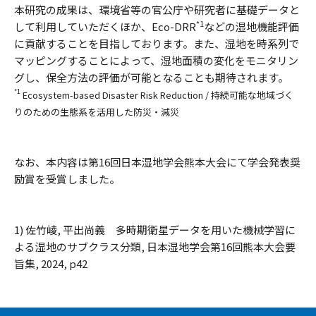
本研究の成果は、環境省等の官公庁や研究者に基礎データと
*1
して利用していただくほか、Eco-DRR
などの湿地機能評価
に貢献することを目指しております。また、湿地を時系列で
マッピングすることによって、湿地面積の変化をモニタリン
グし、保全方法の評価が可能となることも期待されます。
*1
Ecosystem-based Disaster Risk Reduction / 持続可能な地域づく
りのための生態系を活用した防災・減災
なお、本内容は第16回日本湿地学会熊本大会にて学会発表奨
励賞を受賞しました。
1) 佐竹崚, 平出尚義 多時期衛星データを用いた機械学習に
よる湿地のサブクラス分類, 日本湿地学会第16回熊本大会要
旨集, 2024, p42